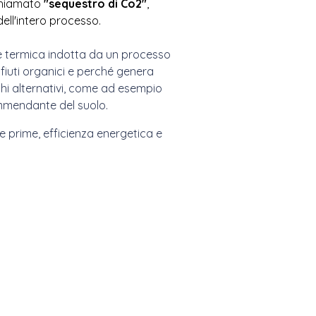
chiamato
"sequestro di Co2"
,
ell'intero processo.
e termica indotta da un processo
ifiuti organici e perché genera
eghi alternativi, come ad esempio
 ammendante del suolo.
ie prime, efficienza energetica e