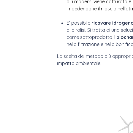
più moderni viene catturato 
i
mpedendone il rilascio nell'at
E’ possibile
ricavare idrogeno
di pirolisi. Si tratta di una s
come sottoprodotto il
biocha
nella filtrazione e nella bonif
La scelta del metodo più appropriat
impatto ambientale.