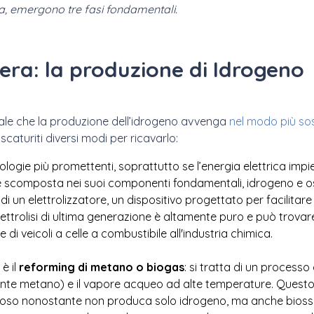
iera, emergono tre fasi fondamentali.
liera: la produzione di Idrogeno
ntale che la produzione dell’idrogeno avvenga
nel modo più sos
scaturiti diversi modi per ricavarlo:
logie più promettenti, soprattutto se l’energia elettrica impieg
 scomposta nei suoi componenti fondamentali, idrogeno e os
o di un elettrolizzatore, un dispositivo progettato per facilita
ettrolisi di ultima generazione è altamente puro e può trovar
e di veicoli a celle a combustibile all'industria chimica.
è il
reforming di metano o biogas
: si tratta di un process
nte metano) e il vapore acqueo ad alte temperature. Questo
o nonostante non produca solo idrogeno, ma anche biossido