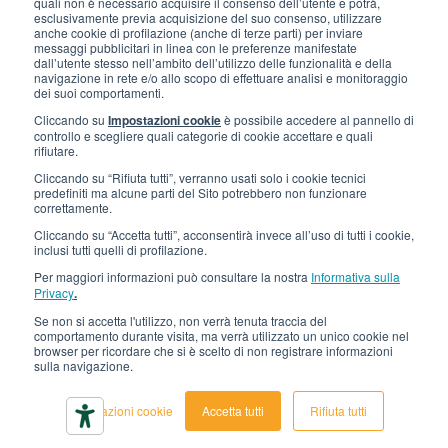
quali non è necessario acquisire il consenso dell’utente e potrà,
Gli imballi di Interfluid
esclusivamente previa acquisizione del suo consenso, utilizzare
anche cookie di profilazione (anche di terze parti) per inviare
messaggi pubblicitari in linea con le preferenze manifestate
Progetto di trasformazione digitale
dall’utente stesso nell’ambito dell’utilizzo delle funzionalità e della
navigazione in rete e/o allo scopo di effettuare analisi e monitoraggio
dei suoi comportamenti.
RIMANI AGGIORNATO
Cliccando su
Impostazioni cookie
è possibile accedere al pannello di
controllo e scegliere quali categorie di cookie accettare e quali
rifiutare.
SEGUICI SU
Cliccando su “Rifiuta tutti”, verranno usati solo i cookie tecnici
predefiniti ma alcune parti del Sito potrebbero non funzionare
correttamente.
Cliccando su “Accetta tutti”, acconsentirà invece all’uso di tutti i cookie,
inclusi tutti quelli di profilazione.
Per maggiori informazioni può consultare la nostra
Informativa sulla
Privacy
.
Se non si accetta l'utilizzo, non verrà tenuta traccia del
© 2026 Interfluid srl • Tutti i diritti riservati
comportamento durante visita, ma verrà utilizzato un unico cookie nel
browser per ricordare che si è scelto di non registrare informazioni
sulla navigazione.
Informativa privacy
Cookie settings
Impostazioni cookie
Accetta tutti
Rifiuta tutti
Dichiarazione di accessibilità