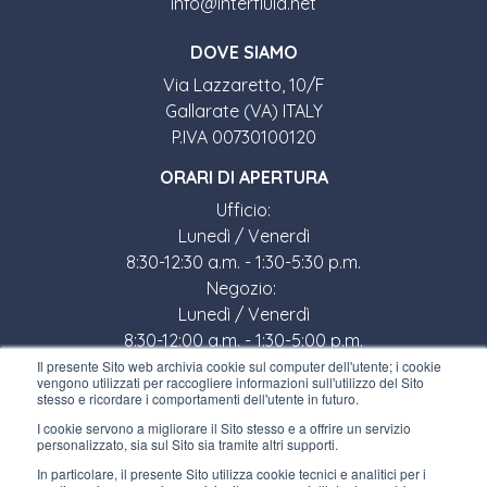
info@interfluid.net
DOVE SIAMO
Via Lazzaretto, 10/F
Gallarate (VA) ITALY
P.IVA 00730100120
ORARI DI APERTURA
Ufficio:
Lunedì / Venerdì
8:30-12:30 a.m. - 1:30-5:30 p.m.
Negozio:
Lunedì / Venerdì
8:30-12:00 a.m. - 1:30-5:00 p.m.
Il presente Sito web archivia cookie sul computer dell'utente; i cookie
LINK UTILI
vengono utilizzati per raccogliere informazioni sull'utilizzo del Sito
stesso e ricordare i comportamenti dell'utente in futuro.
Iscriviti alla newsletter
I cookie servono a migliorare il Sito stesso e a offrire un servizio
personalizzato, sia sul Sito sia tramite altri supporti.
Lavora con noi
In particolare, il presente Sito utilizza cookie tecnici e analitici per i