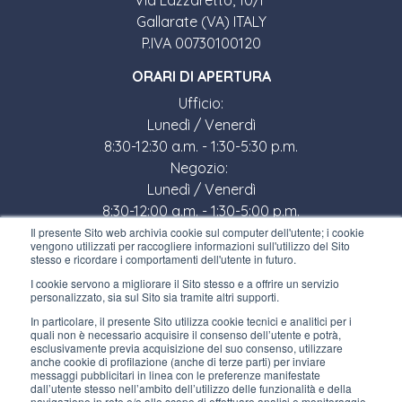
Gallarate (VA) ITALY
P.IVA 00730100120
ORARI DI APERTURA
Ufficio:
Lunedì / Venerdì
8:30-12:30 a.m. - 1:30-5:30 p.m.
Negozio:
Lunedì / Venerdì
8:30-12:00 a.m. - 1:30-5:00 p.m.
Il presente Sito web archivia cookie sul computer dell'utente; i cookie
LINK UTILI
vengono utilizzati per raccogliere informazioni sull'utilizzo del Sito
stesso e ricordare i comportamenti dell'utente in futuro.
Iscriviti alla newsletter
I cookie servono a migliorare il Sito stesso e a offrire un servizio
personalizzato, sia sul Sito sia tramite altri supporti.
Lavora con noi
In particolare, il presente Sito utilizza cookie tecnici e analitici per i
quali non è necessario acquisire il consenso dell’utente e potrà,
Gli imballi di Interfluid
esclusivamente previa acquisizione del suo consenso, utilizzare
anche cookie di profilazione (anche di terze parti) per inviare
messaggi pubblicitari in linea con le preferenze manifestate
Progetto di trasformazione digitale
dall’utente stesso nell’ambito dell’utilizzo delle funzionalità e della
navigazione in rete e/o allo scopo di effettuare analisi e monitoraggio