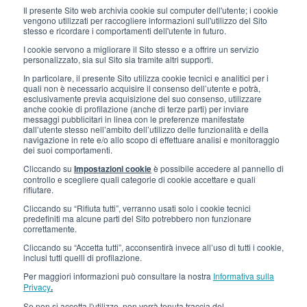
Il presente Sito web archivia cookie sul computer dell'utente; i cookie
LINK UTILI
vengono utilizzati per raccogliere informazioni sull'utilizzo del Sito
stesso e ricordare i comportamenti dell'utente in futuro.
Iscriviti alla newsletter
I cookie servono a migliorare il Sito stesso e a offrire un servizio
personalizzato, sia sul Sito sia tramite altri supporti.
Lavora con noi
In particolare, il presente Sito utilizza cookie tecnici e analitici per i
quali non è necessario acquisire il consenso dell’utente e potrà,
Gli imballi di Interfluid
esclusivamente previa acquisizione del suo consenso, utilizzare
anche cookie di profilazione (anche di terze parti) per inviare
messaggi pubblicitari in linea con le preferenze manifestate
Progetto di trasformazione digitale
dall’utente stesso nell’ambito dell’utilizzo delle funzionalità e della
navigazione in rete e/o allo scopo di effettuare analisi e monitoraggio
dei suoi comportamenti.
RIMANI AGGIORNATO
Cliccando su
Impostazioni cookie
è possibile accedere al pannello di
controllo e scegliere quali categorie di cookie accettare e quali
rifiutare.
SEGUICI SU
Cliccando su “Rifiuta tutti”, verranno usati solo i cookie tecnici
predefiniti ma alcune parti del Sito potrebbero non funzionare
correttamente.
Cliccando su “Accetta tutti”, acconsentirà invece all’uso di tutti i cookie,
inclusi tutti quelli di profilazione.
Per maggiori informazioni può consultare la nostra
Informativa sulla
Privacy
.
Se non si accetta l'utilizzo, non verrà tenuta traccia del