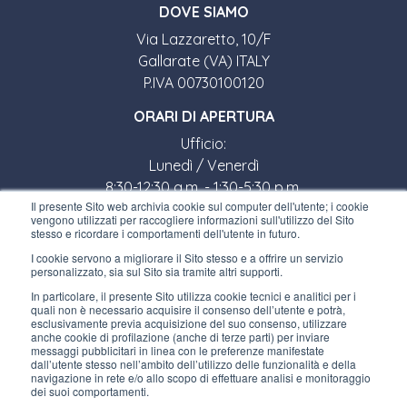
DOVE SIAMO
Via Lazzaretto, 10/F
Gallarate (VA) ITALY
P.IVA 00730100120
ORARI DI APERTURA
Ufficio:
Lunedì / Venerdì
8:30-12:30 a.m. - 1:30-5:30 p.m.
Il presente Sito web archivia cookie sul computer dell'utente; i cookie
Negozio:
vengono utilizzati per raccogliere informazioni sull'utilizzo del Sito
Lunedì / Venerdì
stesso e ricordare i comportamenti dell'utente in futuro.
8:30-12:00 a.m. - 1:30-5:00 p.m.
I cookie servono a migliorare il Sito stesso e a offrire un servizio
personalizzato, sia sul Sito sia tramite altri supporti.
LINK UTILI
In particolare, il presente Sito utilizza cookie tecnici e analitici per i
quali non è necessario acquisire il consenso dell’utente e potrà,
Iscriviti alla newsletter
esclusivamente previa acquisizione del suo consenso, utilizzare
anche cookie di profilazione (anche di terze parti) per inviare
Lavora con noi
messaggi pubblicitari in linea con le preferenze manifestate
dall’utente stesso nell’ambito dell’utilizzo delle funzionalità e della
navigazione in rete e/o allo scopo di effettuare analisi e monitoraggio
Gli imballi di Interfluid
dei suoi comportamenti.