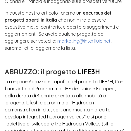
Olanda e Francia e indagando sulle prospettive future.
In questo nostro articolo faremo
un excursus dei
progetti aperti in Italia
che non mira a essere
esaustivo ma, al contrario, è aperto a suggerimenti e
aggiornamenti. Se avete qualche progetto da
aggiungere scriveteci a:
marketing@interfluid.net
,
saremo lieti di aggiornare la lista.
ABRUZZO: il progetto
LIFE3H
La regione Abruzzo è capofila del progetto LIFE3H, Co-
finanziato dal Programma LIFE dell'Unione Europea,
della durata di 4 anni e orientato alla mobilità a
idrogeno. Life3h è acronimo di "Hydrogen
demonstration in city, port and mountain area to
develop integrated hydrogen valleys" e si pone
l’obiettivo di sviluppare tre Hydrogen Valleys (siti di
produzione, stoccaggio e utilizzo di idrogeno integrato).