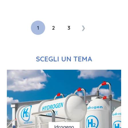
1
2
3
❯
SCEGLI UN TEMA
Idrogeno