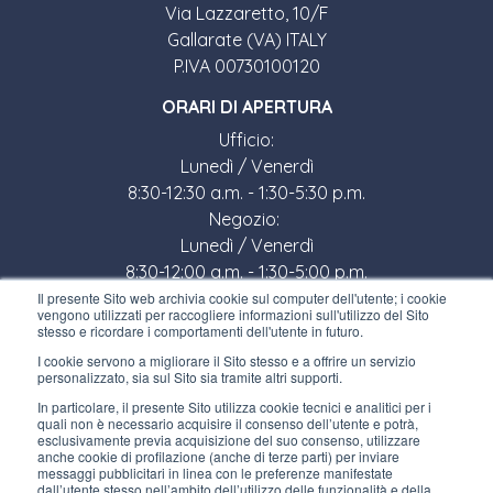
Via Lazzaretto, 10/F
Gallarate (VA) ITALY
P.IVA 00730100120
ORARI DI APERTURA
Ufficio:
Lunedì / Venerdì
8:30-12:30 a.m. - 1:30-5:30 p.m.
Negozio:
Lunedì / Venerdì
8:30-12:00 a.m. - 1:30-5:00 p.m.
Il presente Sito web archivia cookie sul computer dell'utente; i cookie
LINK UTILI
vengono utilizzati per raccogliere informazioni sull'utilizzo del Sito
stesso e ricordare i comportamenti dell'utente in futuro.
Iscriviti alla newsletter
I cookie servono a migliorare il Sito stesso e a offrire un servizio
personalizzato, sia sul Sito sia tramite altri supporti.
Lavora con noi
In particolare, il presente Sito utilizza cookie tecnici e analitici per i
quali non è necessario acquisire il consenso dell’utente e potrà,
Gli imballi di Interfluid
esclusivamente previa acquisizione del suo consenso, utilizzare
anche cookie di profilazione (anche di terze parti) per inviare
messaggi pubblicitari in linea con le preferenze manifestate
Progetto di trasformazione digitale
dall’utente stesso nell’ambito dell’utilizzo delle funzionalità e della