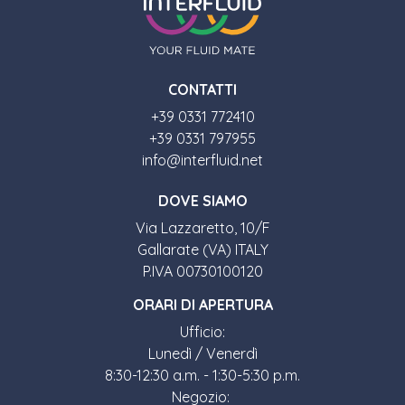
CONTATTI
+39 0331 772410
+39 0331 797955
info@interfluid.net
DOVE SIAMO
Via Lazzaretto, 10/F
Gallarate (VA) ITALY
P.IVA 00730100120
ORARI DI APERTURA
Ufficio:
Lunedì / Venerdì
8:30-12:30 a.m. - 1:30-5:30 p.m.
Negozio: