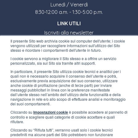
Lunedì / Venerdì
8:30-12:00 a.m. - 1:30-5:00 p.m.
LINK UTILI
Iscriviti alla newsletter
Il presente Sito web archivia cookie sul computer dell'utente; i cookie
Lavora con noi
vengono utilizzati per raccogliere informazioni sull'utilizzo del Sito
stesso e ricordare i comportamenti dell'utente in futuro.
Gli imballi di Interfluid
I cookie servono a migliorare il Sito stesso e a offrire un servizio
personalizzato, sia sul Sito sia tramite altri supporti.
Progetto di trasformazione digitale
In particolare, il presente Sito utilizza cookie tecnici e analitici per i
quali non è necessario acquisire il consenso dell’utente e potrà,
esclusivamente previa acquisizione del suo consenso, utilizzare
anche cookie di profilazione (anche di terze parti) per inviare
RIMANI AGGIORNATO
messaggi pubblicitari in linea con le preferenze manifestate
dall’utente stesso nell’ambito dell’utilizzo delle funzionalità e della
navigazione in rete e/o allo scopo di effettuare analisi e monitoraggio
dei suoi comportamenti.
SEGUICI SU
Cliccando su
Impostazioni cookie
è possibile accedere al pannello di
controllo e scegliere quali categorie di cookie accettare e quali
rifiutare.
Cliccando su “Rifiuta tutti”, verranno usati solo i cookie tecnici
predefiniti ma alcune parti del Sito potrebbero non funzionare