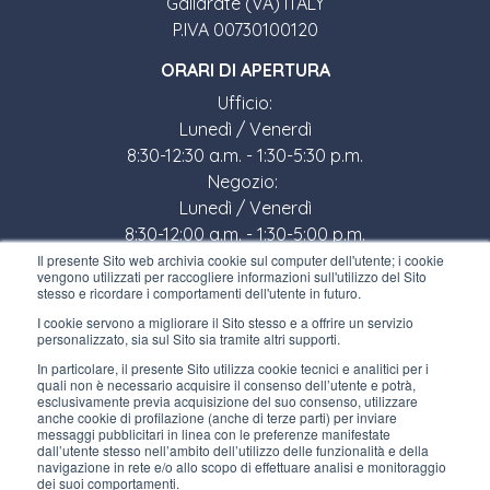
Gallarate (VA) ITALY
P.IVA 00730100120
ORARI DI APERTURA
Ufficio:
Lunedì / Venerdì
8:30-12:30 a.m. - 1:30-5:30 p.m.
Negozio:
Lunedì / Venerdì
8:30-12:00 a.m. - 1:30-5:00 p.m.
Il presente Sito web archivia cookie sul computer dell'utente; i cookie
LINK UTILI
vengono utilizzati per raccogliere informazioni sull'utilizzo del Sito
stesso e ricordare i comportamenti dell'utente in futuro.
Iscriviti alla newsletter
I cookie servono a migliorare il Sito stesso e a offrire un servizio
personalizzato, sia sul Sito sia tramite altri supporti.
Lavora con noi
In particolare, il presente Sito utilizza cookie tecnici e analitici per i
quali non è necessario acquisire il consenso dell’utente e potrà,
Gli imballi di Interfluid
esclusivamente previa acquisizione del suo consenso, utilizzare
anche cookie di profilazione (anche di terze parti) per inviare
messaggi pubblicitari in linea con le preferenze manifestate
Progetto di trasformazione digitale
dall’utente stesso nell’ambito dell’utilizzo delle funzionalità e della
navigazione in rete e/o allo scopo di effettuare analisi e monitoraggio
dei suoi comportamenti.