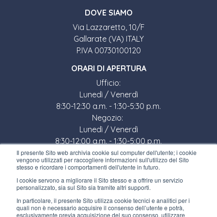
DOVE SIAMO
Via Lazzaretto, 10/F
Gallarate (VA) ITALY
P.IVA 00730100120
ORARI DI APERTURA
Ufficio:
Lunedì / Venerdì
8:30-12:30 a.m. - 1:30-5:30 p.m.
Negozio:
Lunedì / Venerdì
8:30-12:00 a.m. - 1:30-5:00 p.m.
Il presente Sito web archivia cookie sul computer dell'utente; i cookie
LINK UTILI
vengono utilizzati per raccogliere informazioni sull'utilizzo del Sito
stesso e ricordare i comportamenti dell'utente in futuro.
Iscriviti alla newsletter
I cookie servono a migliorare il Sito stesso e a offrire un servizio
personalizzato, sia sul Sito sia tramite altri supporti.
Lavora con noi
In particolare, il presente Sito utilizza cookie tecnici e analitici per i
quali non è necessario acquisire il consenso dell’utente e potrà,
Gli imballi di Interfluid
esclusivamente previa acquisizione del suo consenso, utilizzare