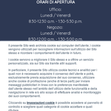
ORARI DI APERTURA
Ufficio:
Lunedì / Venerdì
8:30-12:30 a.m. - 1:30-5:30 p.m.
Negozio:
Lunedì / Venerdì
8:30-12:00 a.m. - 1:30-5:00 p.m.
Il presente Sito web archivia cookie sul computer dell'utente; i cookie
LINK UTILI
vengono utilizzati per raccogliere informazioni sull'utilizzo del Sito
stesso e ricordare i comportamenti dell'utente in futuro.
Iscriviti alla newsletter
I cookie servono a migliorare il Sito stesso e a offrire un servizio
personalizzato, sia sul Sito sia tramite altri supporti.
Lavora con noi
In particolare, il presente Sito utilizza cookie tecnici e analitici per i
quali non è necessario acquisire il consenso dell’utente e potrà,
Gli imballi di Interfluid
esclusivamente previa acquisizione del suo consenso, utilizzare
anche cookie di profilazione (anche di terze parti) per inviare
messaggi pubblicitari in linea con le preferenze manifestate
Progetto di trasformazione digitale
dall’utente stesso nell’ambito dell’utilizzo delle funzionalità e della
navigazione in rete e/o allo scopo di effettuare analisi e monitoraggio
dei suoi comportamenti.
RIMANI AGGIORNATO
Cliccando su
Impostazioni cookie
è possibile accedere al pannello di
controllo e scegliere quali categorie di cookie accettare e quali
rifiutare.