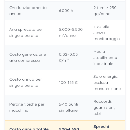
Ore funzionamento
2 turni × 250
6.000 h
annuo
gg/anno
Invisibile
Aria sprecata per
5.000–5.500
senza
singola perdita
m³/anno
monitoraggio
Media
Costo generazione
0,02–0,03
stabilimento
aria compressa
€/m³
industriale
Solo energia,
Costo annuo per
100–165 €
esclusa
singola perdita
manutenzione
Raccordi,
Perdite tipiche per
5–10 punti
guarnizioni,
macchina
simultanei
tubi
Sprechi
Costo annuo totale
500–1.650