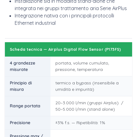
Installazione sia in modalità stand-alone che
integrata nei gruppi trattamento aria Serie AirPlus
Integrazione nativa con i principali protocolli
Ethernet industrial
Scheda tecnica — Airplus Digital Flow Sensor (P173FS)
4 grandezze
portata, volume cumulato,
misurate
pressione, temperatura
Principio di
termico a bypass (insensibile a
misura
umidità e impurità)
20–3.000 l/min (gruppi Airplus) /
Range portata
50–5.000 l/min (stand alone)
Precisione
±3% f.s. — Ripetibilità: 1%
Pressione max /