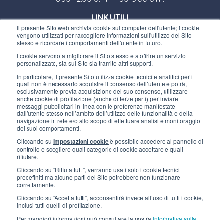
LINK UTILI
Il presente Sito web archivia cookie sul computer dell'utente; i cookie
Iscriviti alla newsletter
vengono utilizzati per raccogliere informazioni sull'utilizzo del Sito
stesso e ricordare i comportamenti dell'utente in futuro.
Lavora con noi
I cookie servono a migliorare il Sito stesso e a offrire un servizio
personalizzato, sia sul Sito sia tramite altri supporti.
Gli imballi di Interfluid
In particolare, il presente Sito utilizza cookie tecnici e analitici per i
quali non è necessario acquisire il consenso dell’utente e potrà,
Progetto di trasformazione digitale
esclusivamente previa acquisizione del suo consenso, utilizzare
anche cookie di profilazione (anche di terze parti) per inviare
messaggi pubblicitari in linea con le preferenze manifestate
dall’utente stesso nell’ambito dell’utilizzo delle funzionalità e della
RIMANI AGGIORNATO
navigazione in rete e/o allo scopo di effettuare analisi e monitoraggio
dei suoi comportamenti.
Cliccando su
Impostazioni cookie
è possibile accedere al pannello di
SEGUICI SU
controllo e scegliere quali categorie di cookie accettare e quali
rifiutare.
Cliccando su “Rifiuta tutti”, verranno usati solo i cookie tecnici
predefiniti ma alcune parti del Sito potrebbero non funzionare
correttamente.
Cliccando su “Accetta tutti”, acconsentirà invece all’uso di tutti i cookie,
inclusi tutti quelli di profilazione.
Per maggiori informazioni può consultare la nostra
Informativa sulla