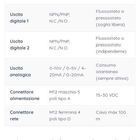
Flussostato o
Uscita
NPN/PNP,
pressostato
digitale 1
N.C./N.O.
(soglia libera)
Flussostato o
Uscita
NPN/PNP,
pressostato
digitale 2
N.C./N.O.
(indipendente)
Consumo
Uscita
0–10V / 0–5V / 4–
istantaneo
analogica
20mA / 0–20mA
(sempre attiva)
Connettore
M12 maschio 5
15–30 VDC
alimentazione
poli tipo A
Connettore
M12 femmina 4
Cavo max 100
rete
poli tipo D
m