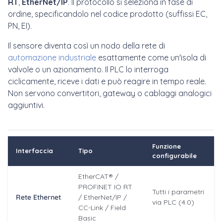
RT
,
EtherNet/IP
. Il protocollo si seleziona in fase di
ordine, specificandolo nel codice prodotto (suffissi EC,
PN, EI).
Il sensore diventa così un nodo della rete di
automazione industriale
esattamente come un'isola di
valvole o un azionamento. Il PLC lo interroga
ciclicamente, riceve i dati e può reagire in tempo reale.
Non servono convertitori, gateway o cablaggi analogici
aggiuntivi.
Funzione
Interfaccia
Tipo
configurabile
EtherCAT® /
PROFINET IO RT
Tutti i parametri
Rete Ethernet
/ EtherNet/IP /
via PLC (4.0)
CC-Link / Field
Basic