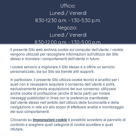
Ufficio:
Lunedì / Venerdì
8:30-12:30 a.m. - 1:30-5:30 p.m.
Negozio:
Lunedì / Venerdì
8:30-12:00 a.m. - 1:30-5:00 p.m.
Il presente Sito web archivia cookie sul computer dell'utente; i cookie
LINK UTILI
vengono utilizzati per raccogliere informazioni sull'utilizzo del Sito
stesso e ricordare i comportamenti dell'utente in futuro.
Iscriviti alla newsletter
I cookie servono a migliorare il Sito stesso e a offrire un servizio
personalizzato, sia sul Sito sia tramite altri supporti.
Lavora con noi
In particolare, il presente Sito utilizza cookie tecnici e analitici per i
quali non è necessario acquisire il consenso dell’utente e potrà,
Gli imballi di Interfluid
esclusivamente previa acquisizione del suo consenso, utilizzare
anche cookie di profilazione (anche di terze parti) per inviare
messaggi pubblicitari in linea con le preferenze manifestate
Progetto di trasformazione digitale
dall’utente stesso nell’ambito dell’utilizzo delle funzionalità e della
navigazione in rete e/o allo scopo di effettuare analisi e monitoraggio
dei suoi comportamenti.
RIMANI AGGIORNATO
Cliccando su
Impostazioni cookie
è possibile accedere al pannello di
controllo e scegliere quali categorie di cookie accettare e quali
rifiutare.
SEGUICI SU