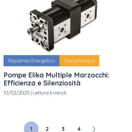
Risparmio Energetico
Oleodinamica
Pompe Elika Multiple Marzocchi:
Efficienza e Silenziosità
10/02/2025
|
Lettura 6 minuti
1
2
3
4
❯