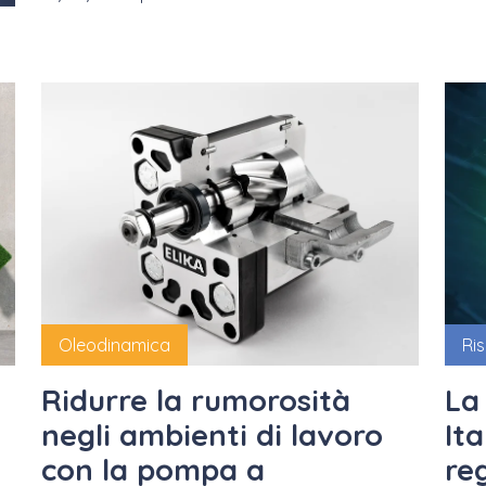
Oleodinamica
Ri
Ridurre la rumorosità
La 
negli ambienti di lavoro
Ita
con la pompa a
re