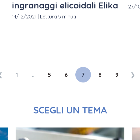
ingranaggi elicoidali Elika
27/1
14/12/2021
|
Lettura 5 minuti
❮
1
...
5
6
7
8
9
❯
SCEGLI UN TEMA