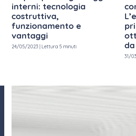
interni: tecnologia
co
costruttiva,
L’
funzionamento e
pr
vantaggi
ot
da
24/05/2023
|
Lettura 5 minuti
31/0