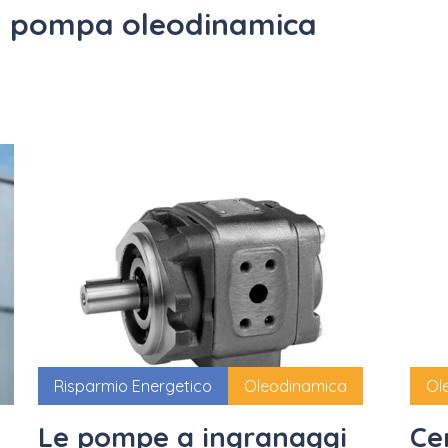
na pompa oleodinamica
Risparmio Energetico
Oleodinamica
Ol
Le pompe a ingranaggi
Ce