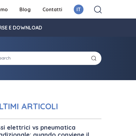
iamo
Blog
Contatti
IT
RSE E DOWNLOAD
LTIMI ARTICOLI
si elettrici vs pneumatica
adizionale: quando conviene il