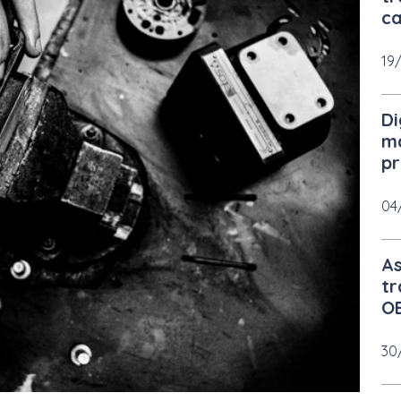
c
19
Di
m
pr
04
As
tr
O
30