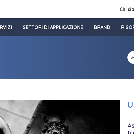
Chi s
RVIZI
SETTORI DI APPLICAZIONE
BRAND
RISO
U
As
tr