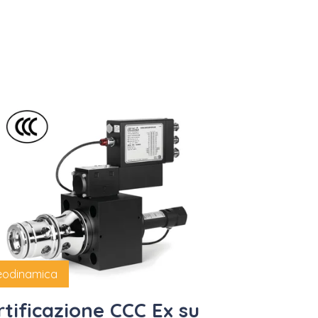
eodinamica
rtificazione CCC Ex su